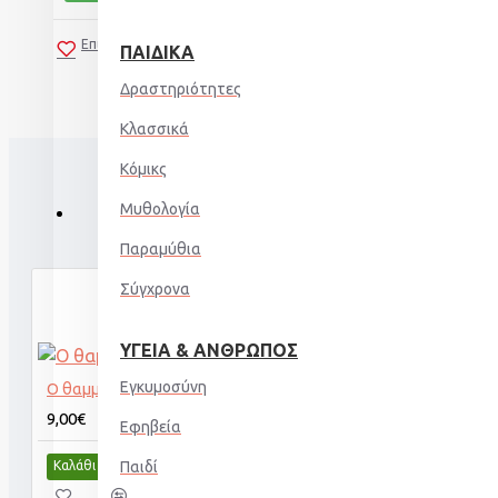
Επιθυμητό
Σύγκριση
ΠΑΙΔΙΚΆ
Δραστηριότητες
Κλασσικά
Κόμικς
Μυθολογία
Παραμύθια
Σύγχρονα
ΥΓΕΊΑ & ΆΝΘΡΩΠΟΣ
Εγκυμοσύνη
Ο θαμμένος γίγαντας
9,00€
Εφηβεία
Παιδί
Καλάθι