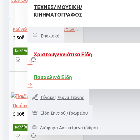
ΤΈΧΝΕΣ/ ΜΟΥΣΙΚΉ/
ΚΙΝΗΜΑΤΟΓΡΆΦΟΣ
ΜΈΝΟ
Κούνελος Αλίκη στη Χώρα των Θαυμάτων
Εποχιακά
2,50€
Καλάθι
Χριστουγεννιάτικα Είδη
Πασχαλινά Είδη
Πίνακες /Έργα Τέχνης
Παιδάκια άγαλμα
Είδη Σπιτιού / Γραφείου
5,00€
Καλάθι
Διάφορα Αντικείμενα (δώρα)