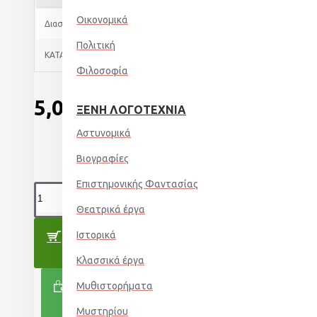
Οικονομικά
Διαστάσεις
6x2,8x2,3
Πολιτική
ΚΑΤΑΣΤΑΣΗ ΠΡΟΪΟΝΤΟΣ
άριστη
Φιλοσοφία
5,00€
ΞΈΝΗ ΛΟΓΟΤΕΧΝΊΑ
Αστυνομικά
Βιογραφίες
Επιστημονικής Φαντασίας
Θεατρικά έργα
ΚΑΛΆΘΙ
Ιστορικά
Κλασσικά έργα
Μυθιστορήματα
ΑΓΟΡΆ ΤΏΡΑ
Μυστηρίου