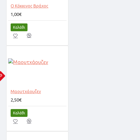
Ο Κόκκινος Βράχος
1,00€
Καλάθι
ΝΟ
Μαουτχάουζεν
2,50€
Καλάθι