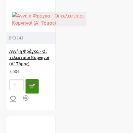
BK3243
Αγνή η Φράγκα - Οι
τελευταίοι Κομνηνοί
(Α' Τόμος)
5,00€