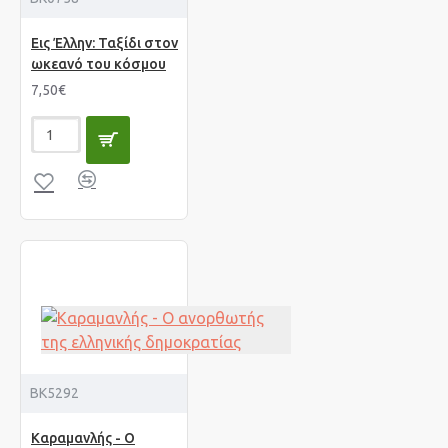
Εις Έλλην: Ταξίδι στον
ωκεανό του κόσμου
7,50€
BK5292
Καραμανλής - Ο